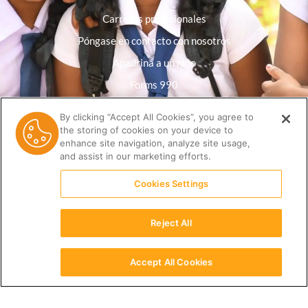
Carreras profesionales
Póngase en contacto con nosotros
Apadrina a un niño
Forms 990
Política de privacidad
By clicking “Accept All Cookies”, you agree to
the storing of cookies on your device to
Biblioteca de recursos
enhance site navigation, analyze site usage,
and assist in our marketing efforts.
Cookies Settings
Reject All
Accept All Cookies
Español