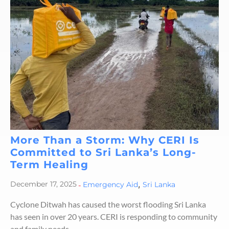
More Than a Storm: Why CERI Is
Committed to Sri Lanka’s Long-
Term Healing
,
December 17, 2025
-
Emergency Aid
Sri Lanka
Cyclone Ditwah has caused the worst flooding Sri Lanka
has seen in over 20 years. CERI is responding to community
and family needs.