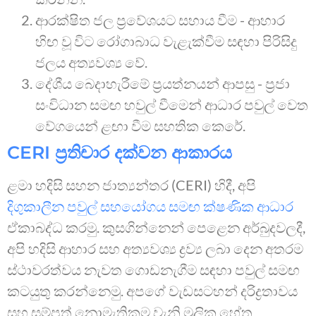
ආරක්ෂිත ජල ප්‍රවේශයට සහාය වීම - ආහාර
හිඟ වූ විට රෝගාබාධ වැළැක්වීම සඳහා පිරිසිදු
ජලය අත්‍යවශ්‍ය වේ.
දේශීය බෙදාහැරීමේ ප්‍රයත්නයන් ආපසු - ප්‍රජා
සංවිධාන සමඟ හවුල් වීමෙන් ආධාර පවුල් වෙත
වේගයෙන් ළඟා වීම සහතික කෙරේ.
CERI ප්‍රතිචාර දක්වන ආකාරය
ළමා හදිසි සහන ජාත්‍යන්තර (CERI) හිදී, අපි
දිගුකාලීන පවුල් සහයෝගය සමඟ ක්ෂණික ආධාර
ඒකාබද්ධ කරමු. කුසගින්නෙන් පෙළෙන අර්බුදවලදී,
අපි හදිසි ආහාර සහ අත්‍යවශ්‍ය ද්‍රව්‍ය ලබා දෙන අතරම
ස්ථාවරත්වය නැවත ගොඩනැගීම සඳහා පවුල් සමඟ
කටයුතු කරන්නෙමු. අපගේ වැඩසටහන් දරිද්‍රතාවය
සහ සම්පත් නොමැතිකම වැනි මූලික හේතු