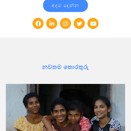
අදම දෙන්න
නවතම තොරතුරු