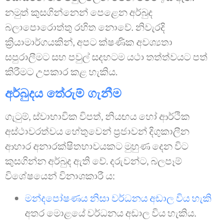
නමුත් කුසගින්නෙන් පෙළෙන අර්බුද
බලාපොරොත්තු රහිත නොවේ. නිවැරදි
ක්‍රියාමාර්ගයකින්, අපට ක්ෂණික අවශ්‍යතා
සපුරාලීමට සහ පවුල් සදහටම යථා තත්ත්වයට පත්
කිරීමට උපකාර කළ හැකිය.
අර්බුදය තේරුම් ගැනීම
ගැටුම්, ස්වාභාවික විපත්, නියඟය හෝ ආර්ථික
අස්ථාවරත්වය හේතුවෙන් ප්‍රජාවන් දිගුකාලීන
ආහාර අනාරක්ෂිතභාවයකට මුහුණ දෙන විට
කුසගින්න අර්බුද ඇති වේ. දරුවන්ට, බලපෑම්
විශේෂයෙන් විනාශකාරී ය:
මන්දපෝෂණය නිසා වර්ධනය අඩාල විය හැකි
අතර මොළයේ වර්ධනය අඩාල විය හැකිය.