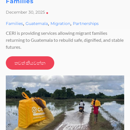
Families
December 30, 2025
•
,
,
,
Families
Guatemala
Migration
Partnerships
CERI is providing services allowing migrant families
returning to Guatemala to rebuild safe, dignified, and stable
futures.
තවත් කියවන්න