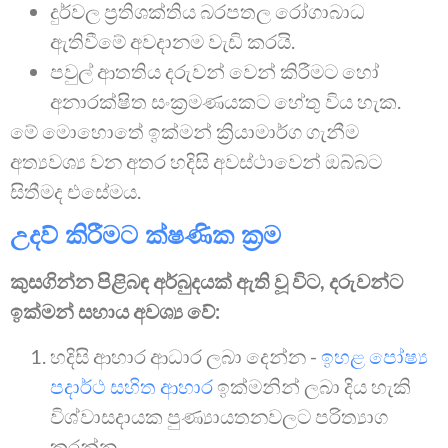
දුර්වල ප්‍රතිශක්තිය බරපතල රෝගාබාධ
ඇතිවීමේ අවදානම වැඩි කරයි.
පවුල් ආතතිය දරුවන් වෙන් කිරීමට හෝ
අනාරක්ෂිත සංක්‍රමණයකට හේතු විය හැක.
මේ මොහොතේ ඉක්මන් ක්‍රියාමාර්ග ගැනීම
අත්‍යවශ්‍ය වන අතර හදිසි අවස්ථාවෙන් ඔබ්බට
සිතීමද එසේමය.
උදව් කිරීමට ක්ෂණික ක්‍රම
කුසගින්න පිළිබඳ අර්බුදයක් ඇති වූ විට, දරුවන්ට
ඉක්මන් සහාය අවශ්‍ය වේ:
හදිසි ආහාර ආධාර ලබා දෙන්න -
ඉහළ පෝෂ්‍ය
පදාර්ථ සහිත ආහාර
ඉක්මනින් ලබා දිය හැකි
විශ්වාසදායක පුණ්‍යායතනවලට පරිත්‍යාග
කරන්න.