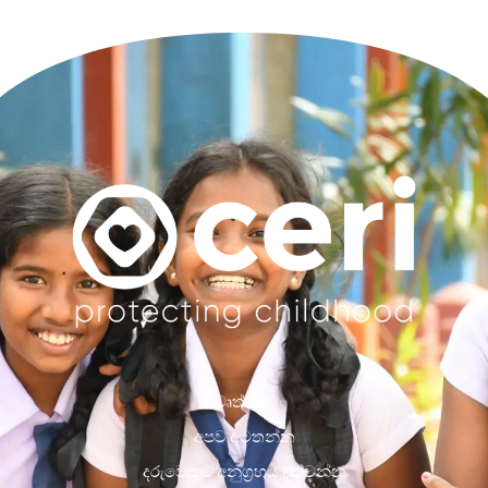
වෘත්තීන්
අපව අමතන්න
දරුවෙකුට අනුග්‍රහය දක්වන්න