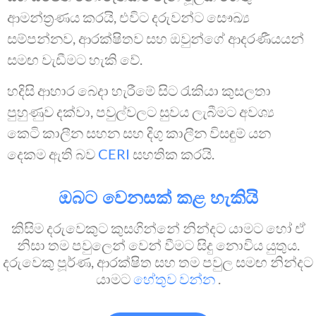
ආමන්ත්‍රණය කරයි, එවිට දරුවන්ට සෞඛ්‍ය
සම්පන්නව, ආරක්ෂිතව සහ ඔවුන්ගේ ආදරණීයයන්
සමඟ වැඩීමට හැකි වේ.
හදිසි ආහාර බෙදා හැරීමේ සිට රැකියා කුසලතා
පුහුණුව දක්වා, පවුල්වලට සුවය ලැබීමට අවශ්‍ය
කෙටි කාලීන සහන සහ දිගු කාලීන විසඳුම් යන
දෙකම ඇති බව
CERI
සහතික කරයි.
ඔබට වෙනසක් කළ හැකියි
කිසිම දරුවෙකුට කුසගින්නේ නින්දට යාමට හෝ ඒ
නිසා තම පවුලෙන් වෙන් වීමට සිදු නොවිය යුතුය.
දරුවෙකු පූර්ණ, ආරක්ෂිත සහ තම පවුල සමඟ නින්දට
යාමට
හේතුව වන්න
.