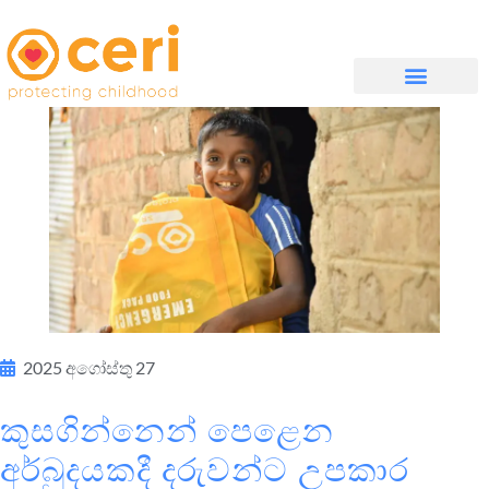
WHAT WE DO
සම්බන්ධ වන්න
2025 අගෝස්තු 27
කුසගින්නෙන් පෙළෙන
අර්බුදයකදී දරුවන්ට උපකාර