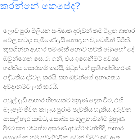
කරන්නේ කෙසේද?
ලොව පුරා මිලියන සංඛ්‍යාත දරුවන් තම ඊළඟ ආහාර
වේල කවදා පැමිණේදැයි නොදැන වැඩෙමින් සිටිති.
කුසගින්න ආහාර පමණක් නොව තවත් බොහෝ දේ
ඔවුන්ගෙන් සොරා ගනී; එය ඉගෙනීමට අවශ්‍ය
ශක්තිය සොරකම් කරයි, ඔවුන්ගේ ප්‍රතිශක්තිකරණ
පද්ධතිය දුර්වල කරයි, සහ ඔවුන්ගේ අනාගතය
අවදානමට ලක් කරයි.
පවුල් දැඩි ආහාර හිඟයකට මුහුණ දෙන විට, එහි
බලපෑම ජීවිත කාලය පුරාම පැවතිය හැකිය. දරුවන්
පාසල් හැර යාමට, සෞඛ්‍ය සංකූලතාවන්ට මුහුණ
දීමට සහ වඩාත්ම අසරණ අවස්ථාවන්හිදී, ආහාර
සොයමින් තම පවුල්වලින් වෙන් වීමට ඉඩ ඇත.