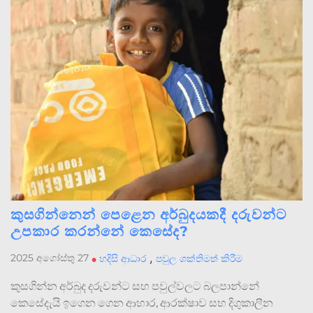
කුසගින්නෙන් පෙළෙන අර්බුදයකදී දරුවන්ට
උපකාර කරන්නේ කෙසේද?
,
2025 අගෝස්තු 27
•
හදිසි ආධාර
පවුල ශක්තිමත් කිරීම
කුසගින්න අර්බුද දරුවන්ට සහ පවුල්වලට බලපාන්නේ
කෙසේදැයි ඉගෙන ගෙන ආහාර, ආරක්ෂාව සහ දිගුකාලීන