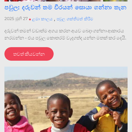
පවුල: දරුවන් තම වීරයන් සොයා ගන්නා තැන
,
2025 ජූනි 27
•
ළමා කාලය
පවුල ශක්තිමත් කිරීම
දරුවන් තමන් වඩාත්ම අගය කරන අයව බෙදා ගන්නා ආකාරය
නරඹන්න - එය පවුල කොතරම් වැදගත්ද යන්න මතක් කර දෙයි.
තවත් කියවන්න