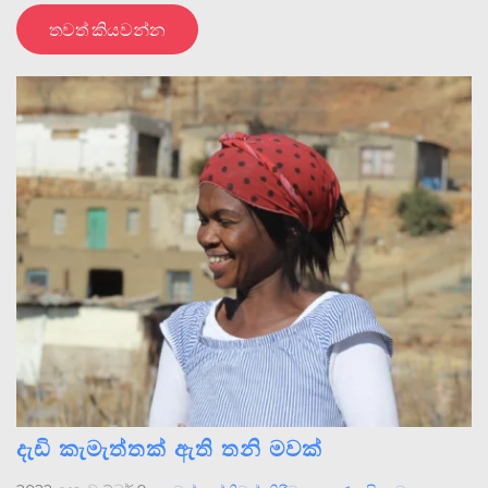
තවත් කියවන්න
දැඩි කැමැත්තක් ඇති තනි මවක්