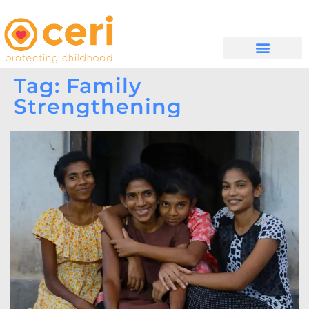
WHAT WE DO
සම්බන්ධ වන්න
Tag: Family
Strengthening