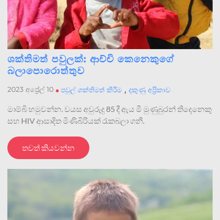
ශක්තිමත් පවුලක්: ආච්චි කෙනෙකුගේ
බලාපොරොත්තුව
,
2023 අප්‍රේල් 10
•
පවුල් ශක්තිමත් කිරීම
දකුණු අප්‍රිකාව
මාම්බි හමුවන්න. වයස අවුරුදු 85 දී ඇය මී මුණුබුරන් තිදෙනෙකු
සහ HIV ආසාදිත මිණිබිරියක් රැකබලා ගනී.
තවත් කියවන්න