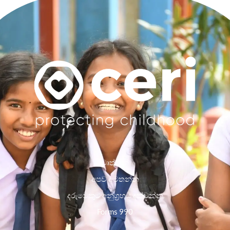
වෘත්තීන්
අපව අමතන්න
දරුවෙකුට අනුග්‍රහය දක්වන්න
Forms 990