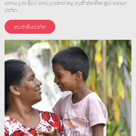
සහාය ලබා දීමට ඔබට උපකාර කළ හැකි ක්ෂණික ක්‍රම සොයා
ගන්න.
තවත් කියවන්න