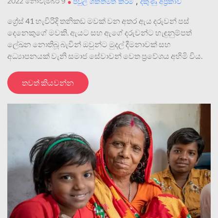
,
2022 නොවැම්බර් 9
•
පවුල් ශක්තිමත් කිරීම
දකුණු අප්‍රිකාව
ග්‍රේස් 41 හැවිරිදි තනිකඩ මවක් වන අතර ඇය දරුවන් පස්
දෙනෙකුගේ මවකි. ඇයට සහ ඇගේ දරුවන්ට හැඳුනුම්පත්
ලේඛන නොතිබූ බැවින් ඔවුන්ට මුදල් දීමනාවක් සහ
අධ්‍යාපනයක් වැනි සමාජ සේවාවන් වෙත ප්‍රවේශය අහිමි විය.
තවත් කියවන්න