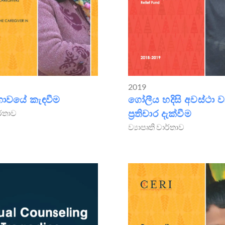
2019
ගෝලීය හදිසි අවස්ථා 
භාවයේ කැඳවීම
ප්‍රතිචාර දැක්වීම
ාර්තාව
ව්‍යාපෘති වාර්තාව