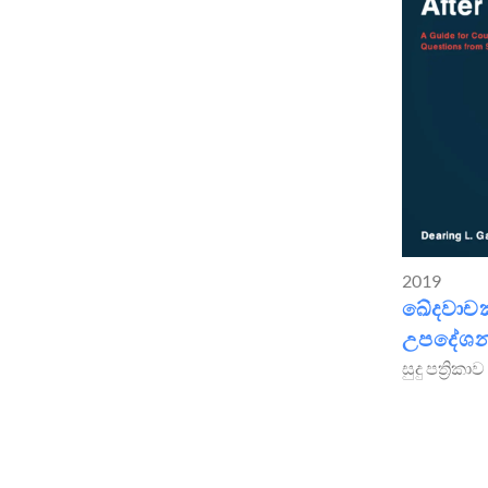
2019
ඛේදවාචකව
උපදේශ
සුදු පත්‍රිකාව