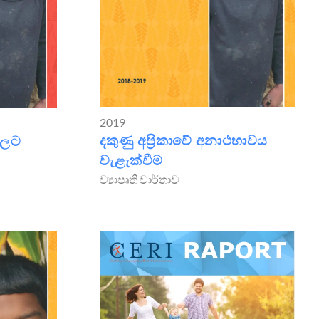
2019
දකුණු අප්‍රිකාවේ අනාථභාවය
වලට
වැළැක්වීම
ව්‍යාපෘති වාර්තාව