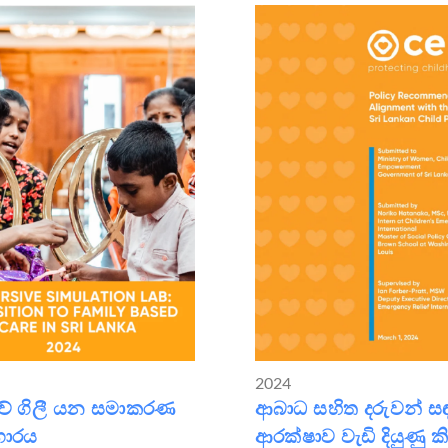
2024
කාවේ ගිලී යන සමාකරණ
ආබාධ සහිත දරුවන් ස
ගාරය
ආරක්ෂාව වැඩි දියුණු කි