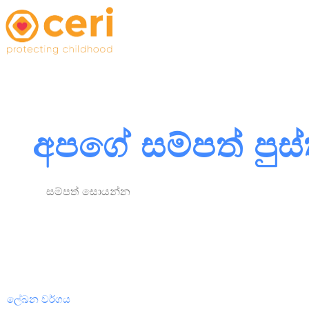
අපගේ සම්පත් පු
ලේඛන වර්ගය