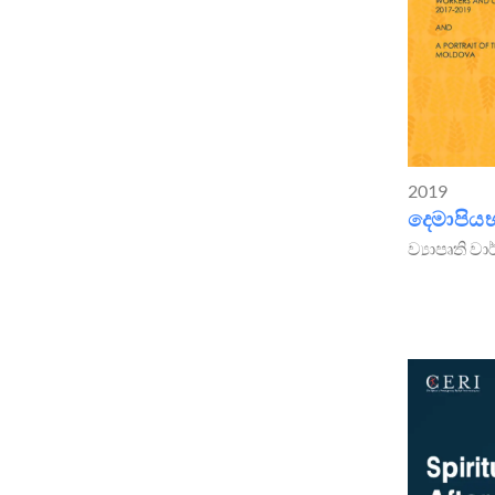
2019
දෙමාපිය
ව්‍යාපෘති ව