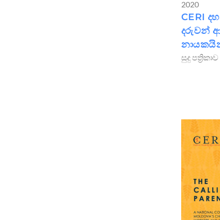
2020
CERI දහ
දරුවන් ආ
නායකයින
සුදු පත්‍රිකාව