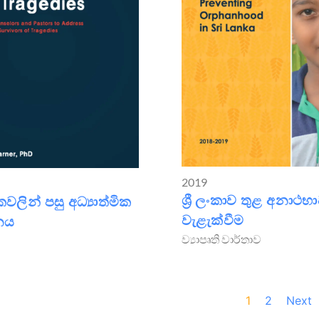
2019
ශ්‍රී ලංකාව තුළ අනාථභ
ලින් පසු අධ්‍යාත්මික
වැළැක්වීම
නය
ව්‍යාපෘති වාර්තාව
1
2
Next