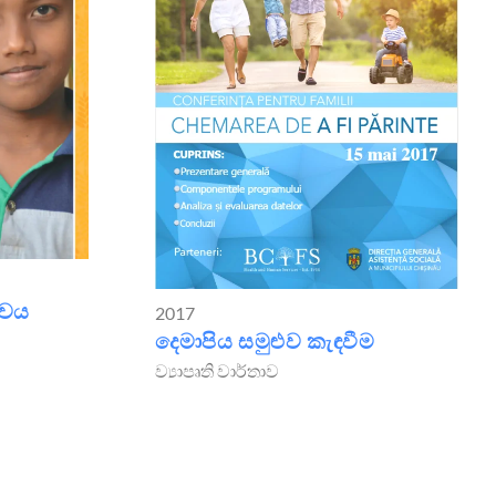
ාවය
2017
දෙමාපිය සමුළුව කැඳවීම
ව්‍යාපෘති වාර්තාව