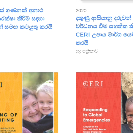
ස් ගණනක් අනාථ
2020
දකුණු ආසියානු දරුවන් 
රක්ෂා කිරීම සඳහා
වර්ධනය වීම සහතික කි
් සමඟ කටයුතු කරයි
CERI උපාය මාර්ග ය
කරයි
සුදු පත්‍රිකාව