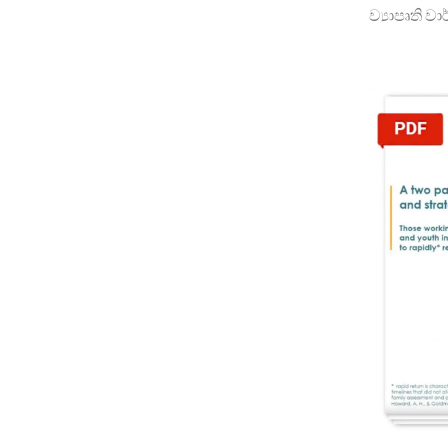
ව්‍යාපෘති ව