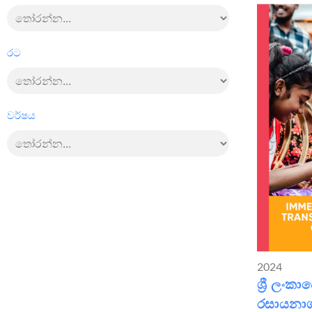
රට
වර්ෂය
2024
ශ්‍රී ලං
රසායනා