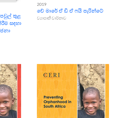
2019
චේ මාරේ ඒ ඩි ඒ ෆයි පැරින්ටේ
පවුල් තුළ
ව්‍යාපෘති වාර්තාව
රීම සඳහා
ෝජනා