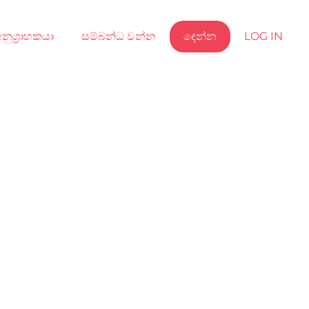
නුග්‍රාහකයා
සම්බන්ධ වන්න
දෙන්න
LOG IN