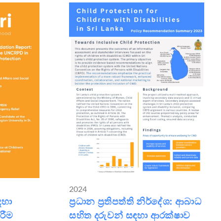
2024
ඳහා
ප්‍රධාන ප්‍රතිපත්ති නිර්දේශ: ආබාධ
රීම
සහිත දරුවන් සඳහා ආරක්ෂාව