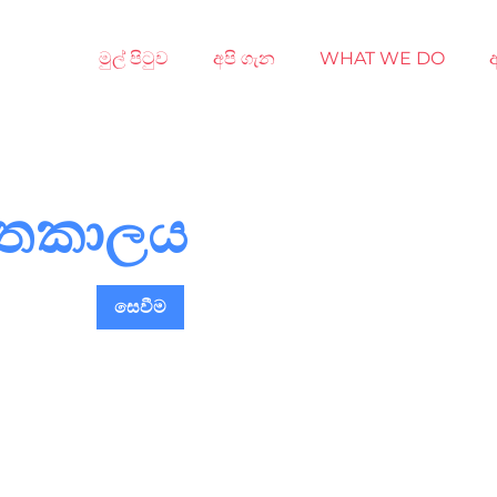
මුල් පිටුව
අපි ගැන
WHAT WE DO
අ
ස්තකාලය
සෙවීම