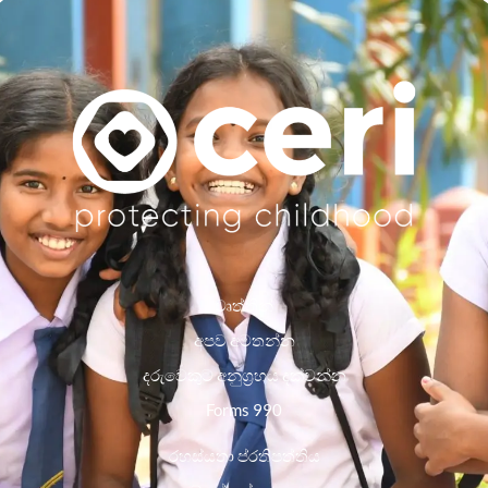
වෘත්තීන්
අපව අමතන්න
දරුවෙකුට අනුග්‍රහය දක්වන්න
Forms 990
රහස්යතා ප්රතිපත්තිය