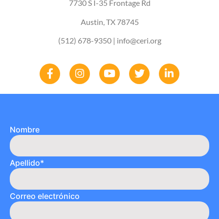
7730 S I-35 Frontage Rd
Austin, TX 78745
(512) 678-9350
| info@ceri.org
Nombre
Apellido*
Correo electrónico