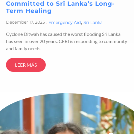
Committed to Sri Lanka’s Long-
Term Healing
,
December 17, 2025
-
Emergency Aid
Sri Lanka
Cyclone Ditwah has caused the worst flooding Sri Lanka
has seen in over 20 years. CERI is responding to community
and family needs.
LEER MÁS