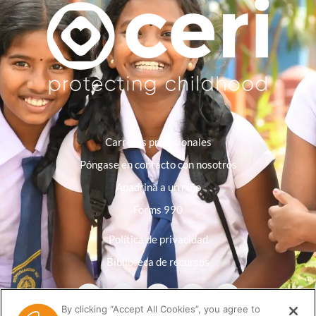
Carreras profesionales
Póngase en contacto con nosotros
Apadrina a un niño
Forms 990
Política de privacidad
Biblioteca de recursos
By clicking “Accept All Cookies”, you agree to