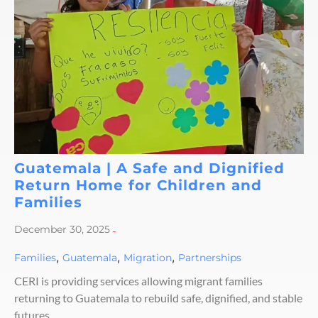
Guatemala | A Safe and Dignified
Return Home for Children and
Families
December 30, 2025
-
,
,
,
Families
Guatemala
Migration
Partnerships
CERI is providing services allowing migrant families
returning to Guatemala to rebuild safe, dignified, and stable
futures.