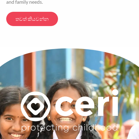
and family needs.
තවත් කියවන්න