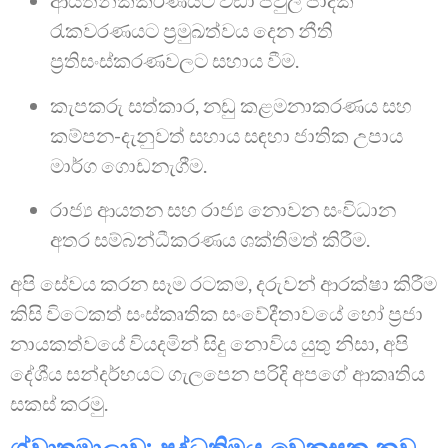
ආයතනිකකරණයට වඩා පවුල් පාදක
රැකවරණයට ප්‍රමුඛත්වය දෙන නීති
ප්‍රතිසංස්කරණවලට සහාය වීම.
කැපකරු සත්කාර, නඩු කළමනාකරණය සහ
කම්පන-දැනුවත් සහාය සඳහා ජාතික උපාය
මාර්ග ගොඩනැගීම.
රාජ්‍ය ආයතන සහ රාජ්‍ය නොවන සංවිධාන
අතර සම්බන්ධීකරණය ශක්තිමත් කිරීම.
අපි සේවය කරන සෑම රටකම, දරුවන් ආරක්ෂා කිරීම
කිසි විටෙකත් සංස්කෘතික සංවේදීතාවයේ හෝ ප්‍රජා
නායකත්වයේ වියදමින් සිදු නොවිය යුතු නිසා, අපි
දේශීය සන්දර්භයට ගැලපෙන පරිදි අපගේ ආකෘතිය
සකස් කරමු.
ග්වාතමාලාව: පද්ධතිමය වෙනසක නව