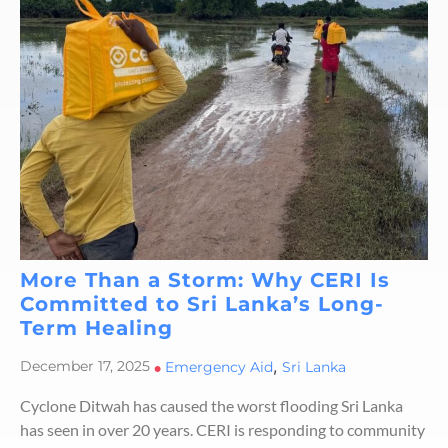
More Than a Storm: Why CERI Is
Committed to Sri Lanka’s Long-
Term Healing
,
December 17, 2025
•
Emergency Aid
Sri Lanka
Cyclone Ditwah has caused the worst flooding Sri Lanka
has seen in over 20 years. CERI is responding to community