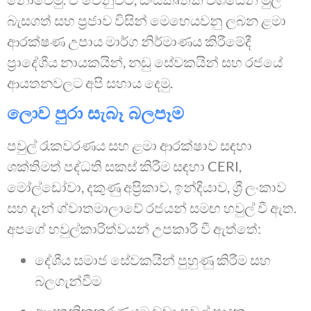
බැසගත් සහ ප්‍රජාව විසින් මෙහෙයවනු ලබන ළමා
ආරක්ෂණ උපාය මාර්ග නිර්මාණය කිරීමේදී
ප්‍රාදේශීය නායකයින්, නඩු සේවකයින් සහ රජයේ
ආයතනවලට අපි සහාය දෙමු.
ලොව පුරා සැබෑ බලපෑම
පවුල් රැකවරණය සහ ළමා ආරක්ෂාව සඳහා
ශක්තිමත් පද්ධති සකස් කිරීම සඳහා CERI,
මෝල්ඩෝවා, දකුණු අප්‍රිකාව, ඉන්දියාව, ශ්‍රී ලංකාව
සහ දැන් ග්වාතමාලාවේ රජයන් සමඟ හවුල් වී ඇත.
අපගේ හවුල්කාරිත්වයන් උපකාරී වී ඇත්තේ:
දේශීය සමාජ සේවකයින් පුහුණු කිරීම සහ
බලගැන්වීම