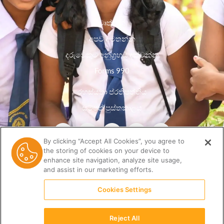
වෘත්තීන්
අපව අමතන්න
දරුවෙකුට අනුග්‍රහය දක්වන්න
Forms 990
රහස්යතා ප්රතිපත්තිය
සම්පත් පුස්තකාලය
By clicking “Accept All Cookies”, you agree to
the storing of cookies on your device to
enhance site navigation, analyze site usage,
and assist in our marketing efforts.
Cookies Settings
Reject All