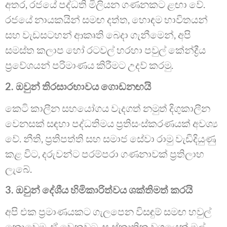
අතර, රජයේ පද්ධති මිලියන ගණනකට ළඟා වේ.
රජයේ නායකයින් සමඟ දත්ත, හොඳම භාවිතයන්
සහ වැඩසටහන් ආකෘති බෙදා ගැනීමෙන්, අපි
සමස්ත කලාප හෝ රටවල් හරහා පවුල් කේන්ද්‍රීය
ප්‍රවේශයන් පරිමාණය කිරීමට උදව් කරමු.
2. ඔවුන් තිරසාරභාවය ගොඩනඟයි
කෙටි කාලීන සහයෝගය වැදගත් නමුත් දිගුකාලීන
වෙනසක් සඳහා පද්ධතිමය ප්‍රතිසංස්කරණයක් අවශ්‍ය
වේ. නීති, ප්‍රතිපත්ති සහ සමාජ සේවා රාමු වැඩිදියුණු
කළ විට, දරුවන්ට පරම්පරා ගණනාවක් ප්‍රතිලාභ
ලැබේ.
3. ඔවුන් දේශීය හිමිකාරිත්වය ශක්තිමත් කරයි
අපි එක ප්‍රමාණයකට ගැලපෙන විසඳුම් සමඟ හවුල්
නොවෙමු. ඒ වෙනුවට, සංස්කෘතික වශයෙන් මුල්