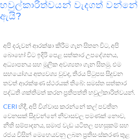
හවුල්කාරිත්වයන් වැදගත් වන්නේ
ඇයි?
අපි දරුවන් ආරක්ෂා කිරීම ගැන සිතන විට, අපි
බොහෝ විට ඉදිරි පෙළ සත්කාර උපදේශනය,
අධ්‍යාපනය සහ මූලික අවශ්‍යතා ගැන සිතමු. එම
සහයෝගය අත්‍යවශ්‍ය වුවද, තිරය පිටුපස සිදුවන
තවත් ආරක්ෂණ ස්ථරයක් තිබේ: සමස්ත සත්කාර
පද්ධති ශක්තිමත් කරන ප්‍රතිපත්ති හවුල්කාරිත්වයන්.
CERI
හිදී, අපි විශ්වාස කරන්නේ කල් පවතින
වෙනසක් සිදුවන්නේ නිවාසවල පමණක් නොව,
නීති සම්පාදනය, සමාජ වැඩ යටිතල පහසුකම් සහ
රජය විසින් මෙහෙයවනු ලබන ප්‍රතිසංස්කරණ තුළ