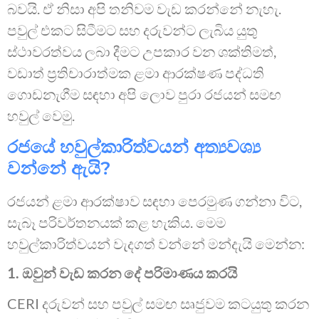
බවයි. ඒ නිසා අපි තනිවම වැඩ කරන්නේ නැහැ.
පවුල් එකට සිටීමට සහ දරුවන්ට ලැබිය යුතු
ස්ථාවරත්වය ලබා දීමට උපකාර වන ශක්තිමත්,
වඩාත් ප්‍රතිචාරාත්මක ළමා ආරක්ෂණ පද්ධති
ගොඩනැගීම සඳහා අපි ලොව පුරා රජයන් සමඟ
හවුල් වෙමු.
රජයේ හවුල්කාරිත්වයන් අත්‍යවශ්‍ය
වන්නේ ඇයි?
රජයන් ළමා ආරක්ෂාව සඳහා පෙරමුණ ගන්නා විට,
සැබෑ පරිවර්තනයක් කළ හැකිය. මෙම
හවුල්කාරිත්වයන් වැදගත් වන්නේ මන්දැයි මෙන්න:
1. ඔවුන් වැඩ කරන දේ පරිමාණය කරයි
CERI දරුවන් සහ පවුල් සමඟ සෘජුවම කටයුතු කරන