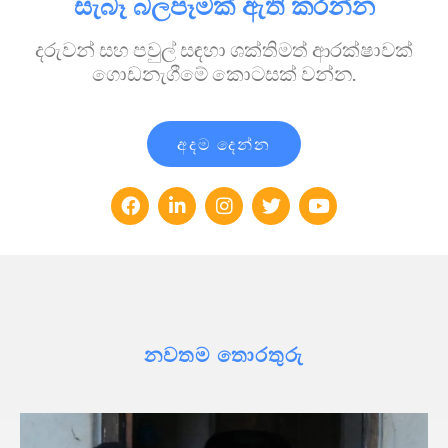
සැබෑ බලපෑමක් ඇති කරන්න
දරුවන් සහ පවුල් සඳහා ශක්තිමත් ආරක්ෂාවක්
ගොඩනැගීමේ කොටසක් වන්න.
අදම දෙන්න
නවතම තොරතුරු