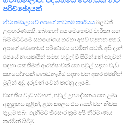
පරිච්ඡේදයක්
ග්වාතමාලාවේ අපගේ නවතම කාර්යය
බලවත්
උදාහරණයකි. බොහෝ අය මෙහෙවර චාරිකා සහ
බිම් මට්ටමේ සහයෝගය හරහා අපව හඳුනන අතර,
අපගේ මෙහෙවර පරිණාමය වෙමින් පවතී. අපි දැන්
රජයේ නායකයින් සමඟ හවුල් වී සිටින්නේ දරුවන්
සඳහා ශක්තිමත් ආරක්ෂාවක් සහ පවුල් සඳහා වැඩි
සහයෝගයක් ගොඩනැගීම සඳහා වන අතර එමඟින්
මුලින් අඩු දරුවන් වෙන් කරනු ලැබේ.
වෘත්තීය වැඩසටහන්, පවුල් උපදේශනය සහ ළමා
අනුග්‍රහය තුළින්, ළමා කාලය එය අයත් වන නිවස
තුළම තබා ගැනීමට තිරසාර ක්‍රම අපි නිර්මාණය
කරමින් සිටිමු.