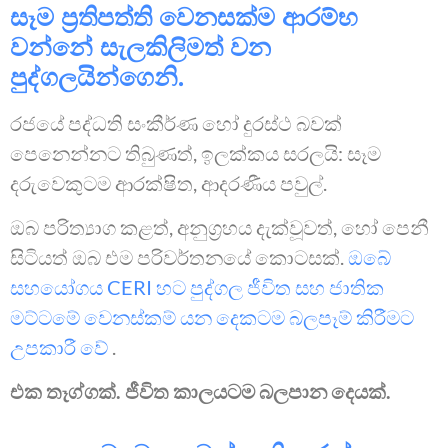
සෑම ප්‍රතිපත්ති වෙනසක්ම ආරම්භ
වන්නේ සැලකිලිමත් වන
පුද්ගලයින්ගෙනි.
රජයේ පද්ධති සංකීර්ණ හෝ දුරස්ථ බවක්
පෙනෙන්නට තිබුණත්, ඉලක්කය සරලයි: සෑම
දරුවෙකුටම ආරක්ෂිත, ආදරණීය පවුල්.
ඔබ පරිත්‍යාග කළත්, අනුග්‍රහය දැක්වූවත්, හෝ පෙනී
සිටියත් ඔබ එම පරිවර්තනයේ කොටසක්.
ඔබේ
සහයෝගය CERI හට පුද්ගල ජීවිත සහ ජාතික
මට්ටමේ වෙනස්කම් යන දෙකටම බලපෑම් කිරීමට
උපකාරී වේ
.
එක තෑග්ගක්. ජීවිත කාලයටම බලපාන දෙයක්.