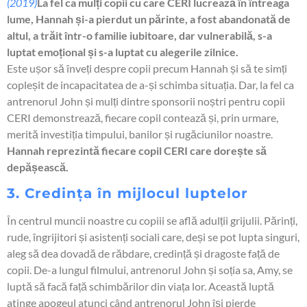
(2019)
La fel ca mulți copii cu care CERI lucrează în întreaga
lume, Hannah și-a pierdut un părinte, a fost abandonată de
altul, a trăit într-o familie iubitoare, dar vulnerabilă, s-a
luptat emoțional și s-a luptat cu alegerile zilnice.
Este ușor să înveți despre copii precum Hannah și să te simți
copleșit de incapacitatea de a-și schimba situația. Dar, la fel ca
antrenorul John și mulți dintre sponsorii noștri pentru copii
CERI demonstrează, fiecare copil contează și, prin urmare,
merită investiția timpului, banilor și rugăciunilor noastre.
Hannah reprezintă fiecare copil CERI care dorește să
depășească.
3. Credința în mijlocul luptelor
În centrul muncii noastre cu copiii se află adulții grijulii. Părinți,
rude, îngrijitori și asistenți sociali care, deși se pot lupta singuri,
aleg să dea dovadă de răbdare, credință și dragoste față de
copii. De-a lungul filmului, antrenorul John și soția sa, Amy, se
luptă să facă față schimbărilor din viața lor. Această luptă
atinge apogeul atunci când antrenorul John își pierde