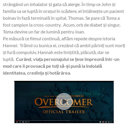
strângând un inhalator și gata să alerge. În timp ce John și
familia sa se luptă în orașul în scădere, el întâlnește un pacient
bolnav în fază terminală în spital, Thomas. Se pare că Toma a
fost campion la cross-country. Acum, orb de diabet și singur,
Toma devine un far de lumină pentru Ioan.
Pe măsură ce filmul continuă, aflăm repede despre istoria
Hannei. Trăind cu bunica ei, crezând că ambii părinți sunt morți
și fură compulsiv, Hannah este liniștită, plăcută, dar se
luptă.
Curând, viața personajului se țese împreună într-un
mod care îi provoacă pe toți să-și pună la îndoială
identitatea, credința și hotărârea.