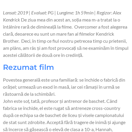
Lansat: 2019 | Evaluat: PG | Lungime: 1h 59min | Regizor: Alex
Kendrick
De ziua mea din acest an, soția mea m-a tratat la o
întâlnire rară de dimineață la filme. Overcomer a fost alegerea
clară, deoarece eu sunt un mare fan al filmelor Kendrick
Brother. Deci, în timp ce fiul nostru petrecea timp cu prietenii,
am plâns, am râs și am fost provocați să ne examinăm în timpul
acestei călătorii de două ore în credință.
Rezumat film
Povestea generală este una familiară: se închide o fabrică din
orășel; urmează un exod în masă, iar cei rămași în urmă se
răstoarnă de la schimbări.
John este soț, tată, profesor și antrenor de baschet. Când
fabrica se închide, el este rugat să antreneze cross-country
după ce echipa sa de baschet de liceu și visele campionatului
de stat sunt zdrobite. Acceptă fără tragere de inimă și ajunge
să încerce să găsească o elevă de clasa a 10-a, Hannah,