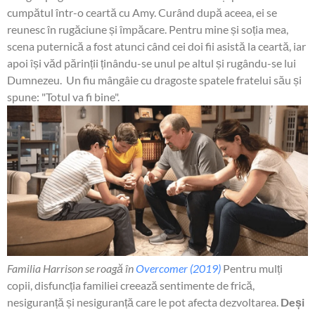
cumpătul într-o ceartă cu Amy. Curând după aceea, ei se
reunesc în rugăciune și împăcare. Pentru mine și soția mea,
scena puternică a fost atunci când cei doi fii asistă la ceartă, iar
apoi își văd părinții ținându-se unul pe altul și rugându-se lui
Dumnezeu. Un fiu mângâie cu dragoste spatele fratelui său și
spune: "Totul va fi bine".
Familia Harrison se roagă în
Overcomer (2019)
Pentru mulți
copii, disfuncția familiei creează sentimente de frică,
nesiguranță și nesiguranță care le pot afecta dezvoltarea.
Deși