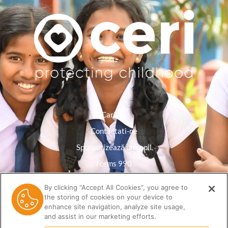
Cariere
Contactati-ne
Sponsorizează un copil
Forms 990
Politica de confidențialitate
By clicking “Accept All Cookies”, you agree to
the storing of cookies on your device to
Biblioteca de resurse
enhance site navigation, analyze site usage,
and assist in our marketing efforts.