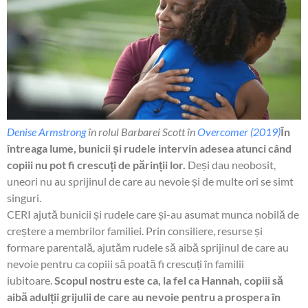
Denise Armstrong
în rolul Barbarei Scott în
Overcomer (2019)
În
întreaga lume, bunicii și rudele intervin adesea atunci când
copiii nu pot fi crescuți de părinții lor.
Deși dau neobosit,
uneori nu au sprijinul de care au nevoie și de multe ori se simt
singuri.
CERI ajută bunicii și rudele care și-au asumat munca nobilă de
creștere a membrilor familiei. Prin consiliere, resurse și
formare parentală, ajutăm rudele să aibă sprijinul de care au
nevoie pentru ca copiii să poată fi crescuți în familii
iubitoare.
Scopul nostru este ca, la fel ca Hannah, copiii să
aibă adulții grijulii de care au nevoie pentru a prospera în