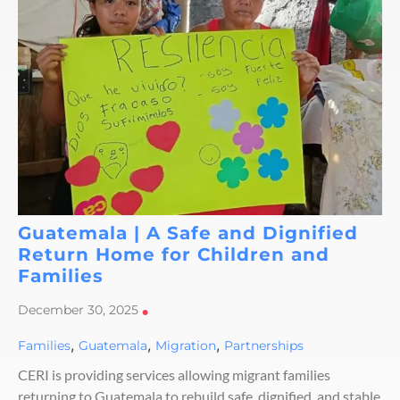
Guatemala | A Safe and Dignified
Return Home for Children and
Families
December 30, 2025
•
,
,
,
Families
Guatemala
Migration
Partnerships
CERI is providing services allowing migrant families
returning to Guatemala to rebuild safe, dignified, and stable