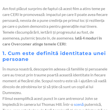
Am fost plăcut surprins de faptul că acest film a atins teme pe
care CERI le promovează: impactul pe care îl poate avea fiecare
persoană, nevoia de a pune credința pe primul loc și reziliența
pe care o putem demonstra pentru generațiile mai tinere.
Temele răscumpărării, iertării și progresului au fost, de
asemenea, puternic țesute în, de asemenea.
Iată 4 moduri în
care Overcomer atinge temele CERI:
1. Cum este definită identitatea unei
persoane
În munca noastră, descoperim adesea că familiile și persoanele
care au trecut prin traume poartă această identitate în fiecare
moment al fiecărei zile. Scopul nostru este să-i ajutăm să vadă
dincolo de zdrobirea lor și să știe că sunt un copil al lui
Dumnezeu.
Filmul exemplifică acest punct în care antrenorul John se
împiedică în camera lui Thomas Hill. Într-o
scenă
puternică,