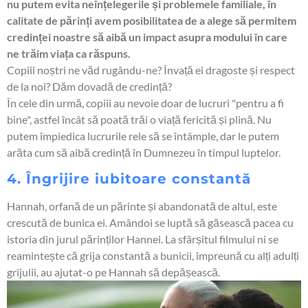
nu putem evita neînțelegerile și problemele familiale, în
calitate de părinți avem posibilitatea de a alege să permitem
credinței noastre să aibă un impact asupra modului în care
ne trăim viața ca răspuns.
Copiii noștri ne văd rugându-ne? Învață ei dragoste și respect
de la noi? Dăm dovadă de credință?
În cele din urmă, copiii au nevoie doar de lucruri "pentru a fi
bine", astfel încât să poată trăi o viață fericită și plină. Nu
putem împiedica lucrurile rele să se întâmple, dar le putem
arăta cum să aibă credință în Dumnezeu în timpul luptelor.
4. Îngrijire iubitoare constantă
Hannah, orfană de un părinte și abandonată de altul, este
crescută de bunica ei. Amândoi se luptă să găsească pacea cu
istoria din jurul părinților Hannei. La sfârșitul filmului ni se
reamintește că grija constantă a bunicii, împreună cu alți adulți
grijulii, au ajutat-o pe Hannah să depășească.