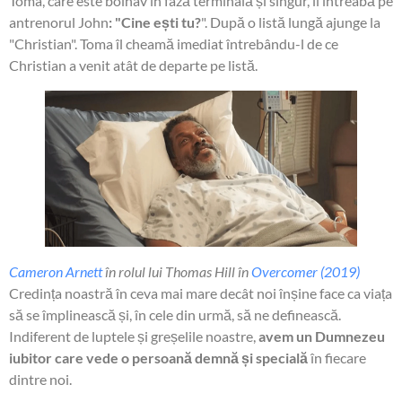
Toma, care este bolnav în fază terminală și singur, îl întreabă pe
antrenorul John
: "Cine ești tu?
". După o listă lungă ajunge la
"Christian". Toma îl cheamă imediat întrebându-l de ce
Christian a venit atât de departe pe listă.
Cameron Arnett
în rolul lui Thomas Hill în
Overcomer (2019)
Credința noastră în ceva mai mare decât noi înșine face ca viața
să se împlinească și, în cele din urmă, să ne definească.
Indiferent de luptele și greșelile noastre,
avem un Dumnezeu
iubitor care vede o persoană demnă și specială
în fiecare
dintre noi.