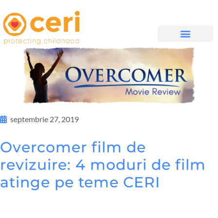
DESPRE NOI
WHAT WE DO
IMPLICĂ-TE
septembrie 27, 2019
Overcomer film de
revizuire: 4 moduri de film
atinge pe teme CERI