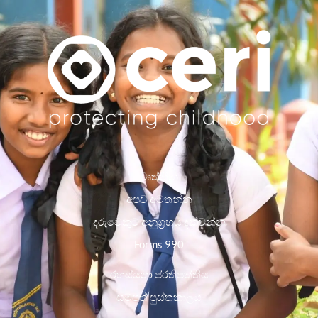
වෘත්තීන්
අපව අමතන්න
දරුවෙකුට අනුග්‍රහය දක්වන්න
Forms 990
රහස්යතා ප්රතිපත්තිය
සම්පත් පුස්තකාලය