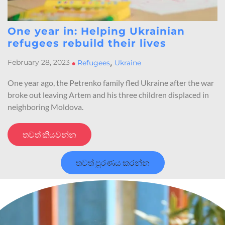
One year in: Helping Ukrainian
refugees rebuild their lives
,
February 28, 2023
•
Refugees
Ukraine
One year ago, the Petrenko family fled Ukraine after the war
broke out leaving Artem and his three children displaced in
neighboring Moldova.
තවත් කියවන්න
තවත් පූරණය කරන්න