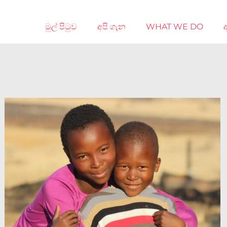
මුල් පිටුව
අපි ගැන
WHAT WE DO
අ