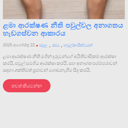
ළමා ආරක්ෂණ නීති පවුල්වල අනාගතය
හැඩගස්වන ආකාරය
,
,
2025 අගෝස්තු 22
•
පවුල
රජය
හවුල්කාරිත්වයන්
ළමා ආරක්ෂණ නීති මගින් දරුවන්ගේ අයිතිවාසිකම් ආරක්ෂා
කරයි, පවුල් සමගිය ආරක්ෂා කරයි, සහ අනාගත පරම්පරාවන්
සඳහා ශක්තිමත් ප්‍රජාවන් ගොඩනැගීම සිදු කරයි.
තවත් කියවන්න