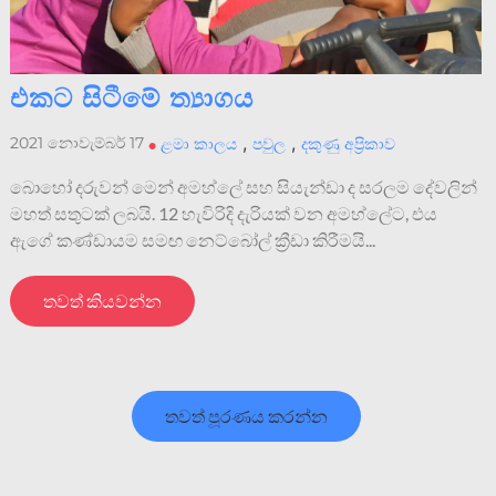
එකට සිටීමේ ත්‍යාගය
,
,
2021 නොවැම්බර් 17
•
ළමා කාලය
පවුල
දකුණු අප්‍රිකාව
බොහෝ දරුවන් මෙන් අමහ්ලේ සහ සියැන්ඩා ද සරලම දේවලින්
මහත් සතුටක් ලබයි. 12 හැවිරිදි දැරියක් වන අමහ්ලේට, එය
ඇගේ කණ්ඩායම සමඟ නෙට්බෝල් ක්‍රීඩා කිරීමයි...
තවත් කියවන්න
තවත් පූරණය කරන්න