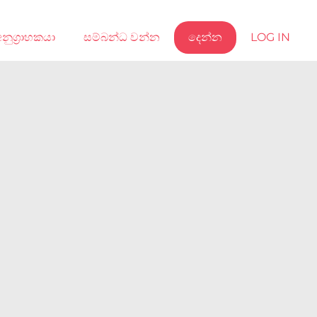
නුග්‍රාහකයා
සම්බන්ධ වන්න
දෙන්න
LOG IN