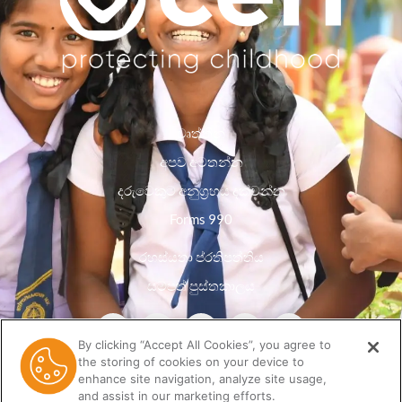
වෘත්තීන්
අපව අමතන්න
දරුවෙකුට අනුග්‍රහය දක්වන්න
Forms 990
රහස්යතා ප්රතිපත්තිය
සම්පත් පුස්තකාලය
By clicking “Accept All Cookies”, you agree to
the storing of cookies on your device to
enhance site navigation, analyze site usage,
and assist in our marketing efforts.