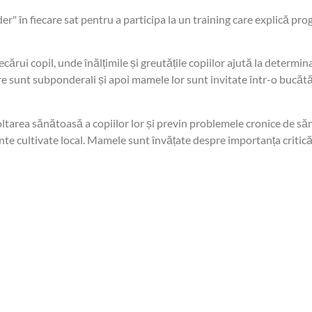
 în fiecare sat pentru a participa la un training care explică prog
cărui copil, unde înălțimile și greutățile copiilor ajută la deter
 care sunt subponderali și apoi mamele lor sunt invitate într-o bucă
tarea sănătoasă a copiilor lor și previn problemele cronice de săn
nte cultivate local. Mamele sunt învățate despre importanța critică 