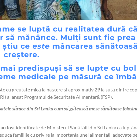
ame se luptă cu realitatea dură c
or să mănânce. Mulți sunt fie pre
 știu ce
este
mâncarea sănătoasă ș
n creștere.
 mai predispuși să se lupte cu boli
leme medicale pe măsură ce îmbă
ște cu greutate mică la naștere și aproximativ 29 la sută dintre cop
RI) a lansat Programul de Securitate Alimentară (FSP).
tele sărace din Sri Lanka cum să gătească mese sănătoase folosind i
au fost identificate de Ministerul Sănătății din Sri Lanka ca luptân
educa familiile cu privire la importanța unei alimentații adecvate pe