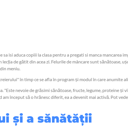
sa isi aduca copiii la clasa pentru a pregati si manca mancarea imp
cția de gătit din acea zi. Felurile de mâncare sunt sănătoase, ușor 
 din meniu.
creierului" în timp ce se afla în program și modul în care anumite a
ea. "Este nevoie de grăsimi sănătoase, fructe, legume, proteine și vi
d am început să o hrănesc diferit, ea a devenit mai activă. Pot vede
 și a sănătății