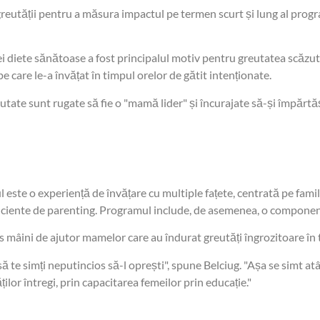
reutății pentru a măsura impactul pe termen scurt și lung al program
nei diete sănătoase a fost principalul motiv pentru greutatea scăzută
e care le-a învățat în timpul orelor de gătit intenționate.
ate sunt rugate să fie o "mamă lider" și încurajate să-și împărtășe
ste o experiență de învățare cu multiple fațete, centrată pe famili
iciente de parenting. Programul include, de asemenea, o componentă s
 mâini de ajutor mamelor care au îndurat greutăți îngrozitoare în ti
 să te simți neputincios să-l oprești", spune Belciug. "Așa se simt a
lor întregi, prin capacitarea femeilor prin educație."