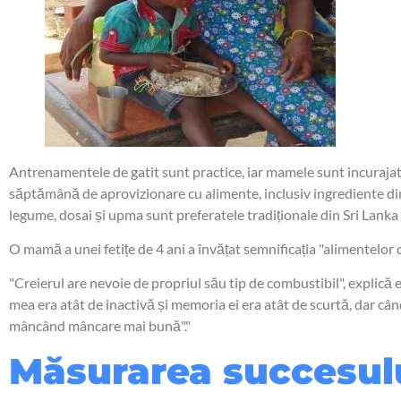
Antrenamentele de gatit sunt practice, iar mamele sunt incurajate 
săptămână de aprovizionare cu alimente, inclusiv ingrediente din le
legume, dosai și upma sunt preferatele tradiționale din Sri Lanka
O mamă a unei fetițe de 4 ani a învățat semnificația "alimentelor 
"Creierul are nevoie de propriul său tip de combustibil", explică 
mea era atât de inactivă și memoria ei era atât de scurtă, dar cân
mâncând mâncare mai bună"."
Măsurarea succesului