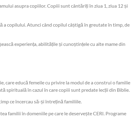
ului asupra copiilor. Copiii sunt cântăriți în ziua 1, ziua 12 și
 a copilului. Atunci când copilul câștigă în greutate în timp, de
ască experiența, abilitățile și cunoștințele cu alte mame din
e, care educă femeile cu privire la modul de a construi o familie
pirituală în cazul în care copiii sunt predate lecții din Biblie.
mp ce încercau să-și întrețină familiile.
tâtea familii în domeniile pe care le deservește CERI. Programe