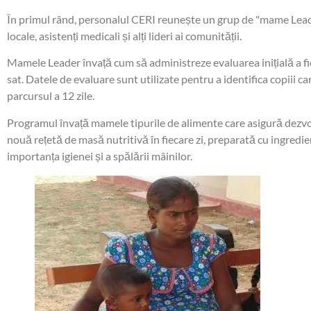
În primul rând, personalul CERI reunește un grup de "mame Leader"
locale, asistenți medicali și alți lideri ai comunității.
Mamele Leader învață cum să administreze evaluarea inițială a fie
sat. Datele de evaluare sunt utilizate pentru a identifica copiii
parcursul a 12 zile.
Programul învață mamele tipurile de alimente care asigură dezvol
nouă rețetă de masă nutritivă în fiecare zi, preparată cu ingredie
importanța igienei și a spălării mâinilor.