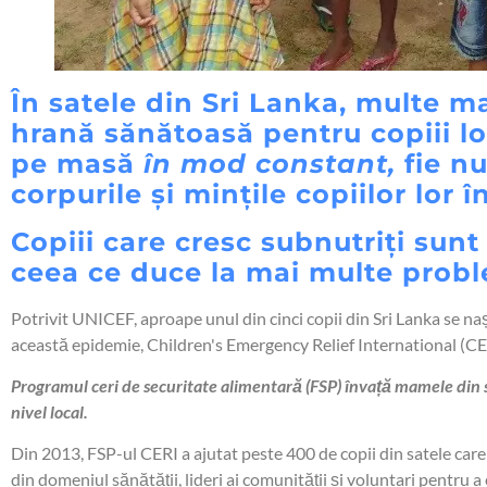
În satele din Sri Lanka, multe m
hrană sănătoasă pentru copiii l
pe masă
în mod constant,
fie nu
corpurile și mințile copiilor lor î
Copiii care cresc subnutriți sunt
ceea ce duce la mai multe prob
Potrivit UNICEF, aproape unul din cinci copii din Sri Lanka se na
această epidemie, Children's Emergency Relief International (CE
Programul ceri de securitate alimentară (FSP) învață mamele din sa
nivel local.
Din 2013, FSP-ul CERI a ajutat peste 400 de copii din satele care 
din domeniul sănătății, lideri ai comunității și voluntari pentru a 