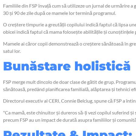
Familiile din FSP învață cum să utilizeze un jurnal de urmărire a g
30 și 90 de zile după ce mamele lor termină programul.
O creștere timpurie a greutății copilului indică faptul că lipsa u
obicei indică faptul că mama folosește abilitățile și cunoștințele p
Mamele ai căror copii demonstrează o creștere sănătoasă în greut
satul lor.
Bunăstare holistică
FSP merge mult dincolo de doar clase de gătit de grup. Programul e
sănătoasă, predând planificarea familială, alăptarea și tehnici ef
Directorul executiv al CERI, Connie Belciug, spune că FSP a întins
"Ca mamă, este chinuitor și dureros să-ți vezi copilul suferind și
precum FSP au un impact de durată asupra familiilor și comunități
Rezultate & Impact: