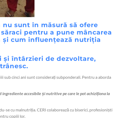
ă nu sunt în măsură să ofere
a săraci pentru a pune mâncarea
i cum influențează nutriția
 și întârzieri de dezvoltare,
trânesc.
iii sub cinci ani sunt considerați subponderali. Pentru a aborda
ngrediente accesibile și nutritive pe care le pot achiziționa la
du-se cu malnutriția. CERI colaborează cu biserici, profesioniști
ntru copiii lor.