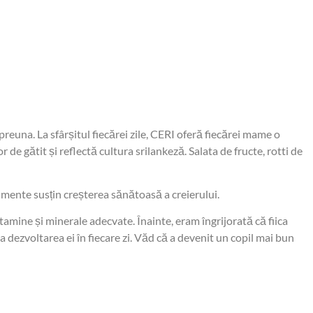
reuna. La sfârșitul fiecărei zile, CERI oferă fiecărei mame o
de gătit și reflectă cultura srilankeză. Salata de fructe, rotti de
limente susțin creșterea sănătoasă a creierului.
tamine și minerale adecvate. Înainte, eram îngrijorată că fiica
a dezvoltarea ei în fiecare zi. Văd că a devenit un copil mai bun