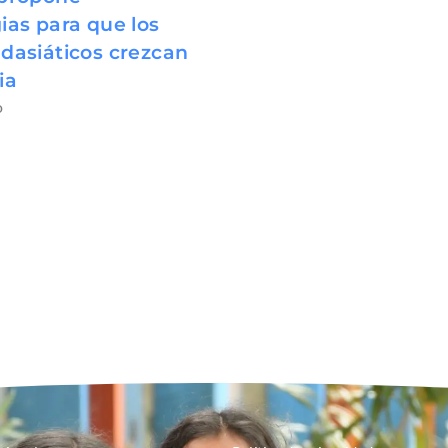
ias para que los
udasiáticos crezcan
ia
o