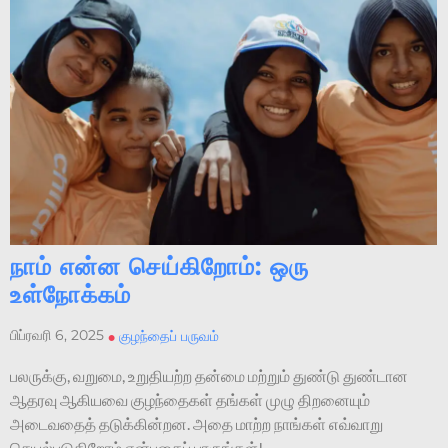
நாம் என்ன செய்கிறோம்: ஒரு
உள்நோக்கம்
பிப்ரவரி 6, 2025
•
குழந்தைப் பருவம்
பலருக்கு, வறுமை, உறுதியற்ற தன்மை மற்றும் துண்டு துண்டான
ஆதரவு ஆகியவை குழந்தைகள் தங்கள் முழு திறனையும்
அடைவதைத் தடுக்கின்றன. அதை மாற்ற நாங்கள் எவ்வாறு
செயல்படுகிறோம் என்பதைப் பாருங்கள்!