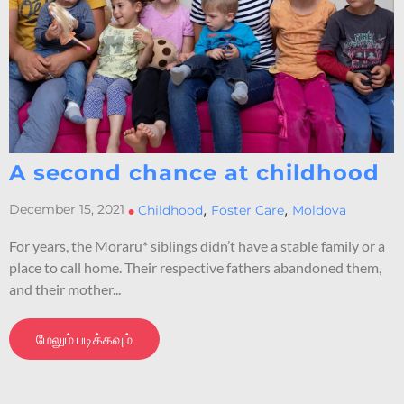
A second chance at childhood
,
,
December 15, 2021
•
Childhood
Foster Care
Moldova
For years, the Moraru* siblings didn’t have a stable family or a
place to call home. Their respective fathers abandoned them,
and their mother...
மேலும் படிக்கவும்