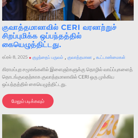
குவாத்தமாலாவில் CERI வரலாற்றுச்
சிறப்புமிக்க ஒப்பந்தத்தில்
கையெழுத்திட்டது.
,
,
ஏப்ரல் 8, 2025
•
குழந்தைப் பருவம்
குவாத்தமாலா
கூட்டாண்மைகள்
கிராமப்புற சமூகங்களில் இளைஞர்களுக்கு தொழில் வாய்ப்புகளைத்
தொடங்குவதற்காக குவாத்தமாலாவில் CERI ஒரு முக்கிய
ஒப்பந்தத்தில் கையெழுத்திட்டது.
மேலும் படிக்கவும்