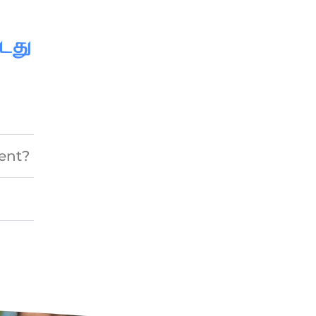
்டது
rent?