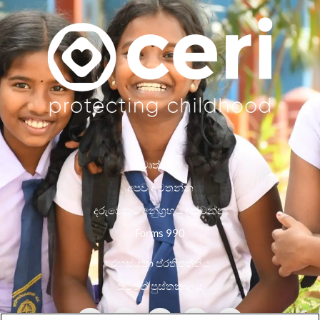
වෘත්තීන්
අපව අමතන්න
දරුවෙකුට අනුග්‍රහය දක්වන්න
Forms 990
රහස්යතා ප්රතිපත්තිය
සම්පත් පුස්තකාලය