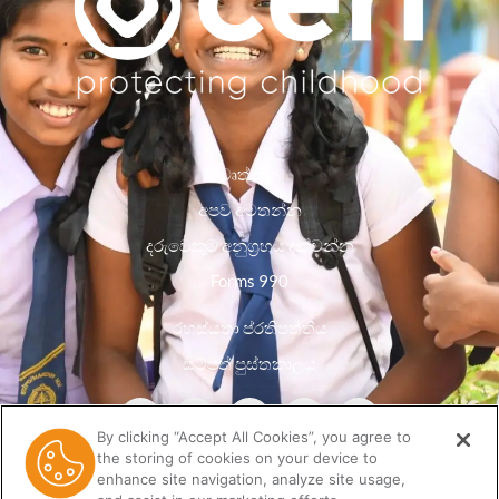
වෘත්තීන්
අපව අමතන්න
දරුවෙකුට අනුග්‍රහය දක්වන්න
Forms 990
රහස්යතා ප්රතිපත්තිය
සම්පත් පුස්තකාලය
By clicking “Accept All Cookies”, you agree to
the storing of cookies on your device to
enhance site navigation, analyze site usage,