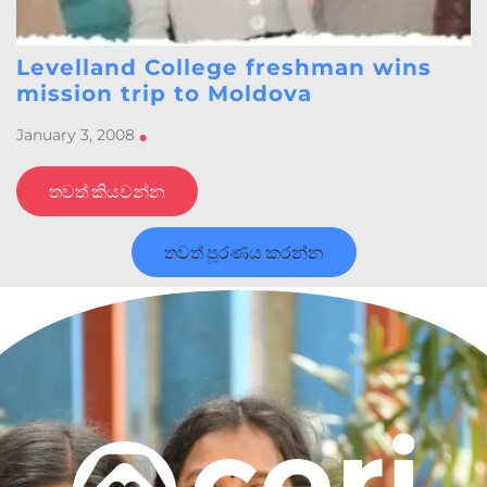
Levelland College freshman wins
mission trip to Moldova
January 3, 2008
•
තවත් කියවන්න
තවත් පූරණය කරන්න