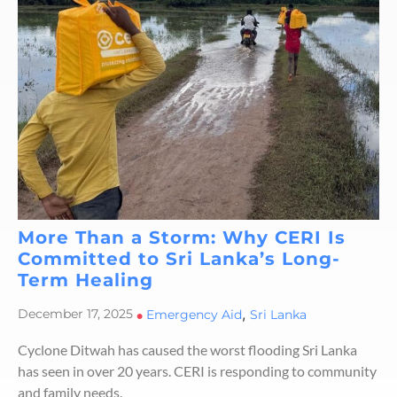
More Than a Storm: Why CERI Is
Committed to Sri Lanka’s Long-
Term Healing
,
December 17, 2025
•
Emergency Aid
Sri Lanka
Cyclone Ditwah has caused the worst flooding Sri Lanka
has seen in over 20 years. CERI is responding to community
and family needs.