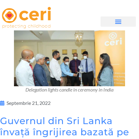
DESPRE NOI
WHAT WE DO
IMPLICĂ-TE
Delegation lights candle in ceremony in India
Septembrie 21, 2022
Guvernul din Sri Lanka
învață îngrijirea bazată pe