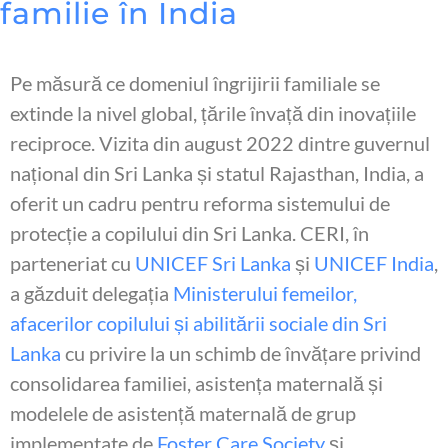
familie în India
Pe măsură ce domeniul îngrijirii familiale se
extinde la nivel global, țările învață din inovațiile
reciproce. Vizita din august 2022 dintre guvernul
național din Sri Lanka și statul Rajasthan, India, a
oferit un cadru pentru reforma sistemului de
protecție a copilului din Sri Lanka. CERI, în
parteneriat cu
UNICEF Sri Lanka
și
UNICEF India
,
a găzduit delegația
Ministerului femeilor,
afacerilor copilului și abilitării sociale din Sri
Lanka
cu privire la un schimb de învățare privind
consolidarea familiei, asistența maternală și
modelele de asistență maternală de grup
implementate de
Foster Care Society
și