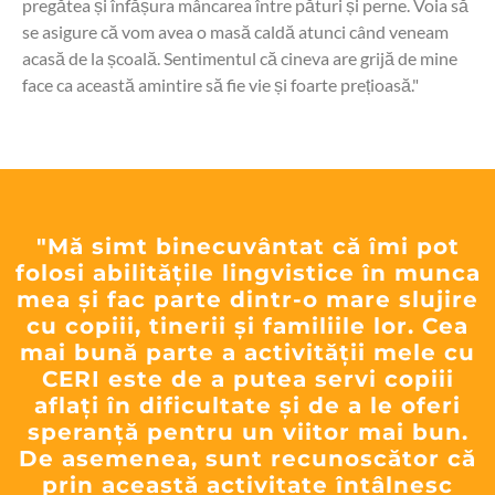
pregătea și înfășura mâncarea între pături și perne. Voia să
se asigure că vom avea o masă caldă atunci când veneam
acasă de la școală. Sentimentul că cineva are grijă de mine
face ca această amintire să fie vie și foarte prețioasă."
"Mă simt binecuvântat că îmi pot
folosi abilitățile lingvistice în munca
mea și fac parte dintr-o mare slujire
cu copiii, tinerii și familiile lor. Cea
mai bună parte a activității mele cu
CERI este de a putea servi copiii
aflați în dificultate și de a le oferi
speranță pentru un viitor mai bun.
De asemenea, sunt recunoscător că
prin această activitate întâlnesc