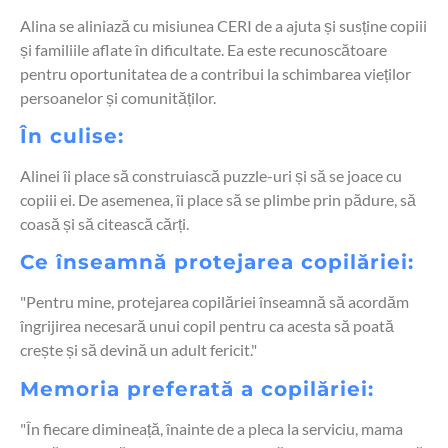
Alina se aliniază cu misiunea CERI de a ajuta și susține copiii
și familiile aflate în dificultate. Ea este recunoscătoare
pentru oportunitatea de a contribui la schimbarea vieților
persoanelor și comunităților.
În culise:
Alinei îi place să construiască puzzle-uri și să se joace cu
copiii ei. De asemenea, îi place să se plimbe prin pădure, să
coasă și să citească cărți.
Ce înseamnă protejarea copilăriei:
"Pentru mine, protejarea copilăriei înseamnă să acordăm
îngrijirea necesară unui copil pentru ca acesta să poată
crește și să devină un adult fericit."
Memoria preferată a copilăriei:
"În fiecare dimineață, înainte de a pleca la serviciu, mama