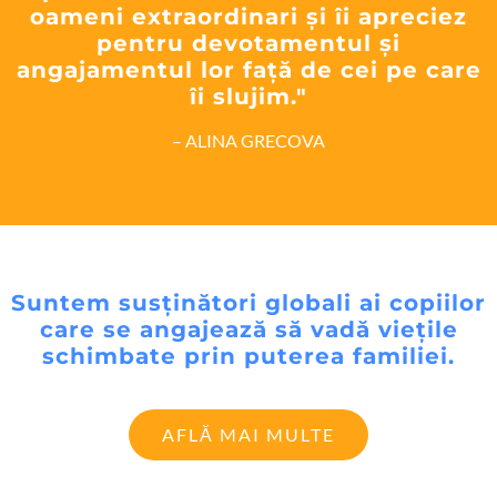
oameni extraordinari și îi apreciez
pentru devotamentul și
angajamentul lor față de cei pe care
îi slujim."
– ALINA GRECOVA
Suntem susținători globali ai copiilor
care se angajează să vadă viețile
schimbate prin puterea familiei.
AFLĂ MAI MULTE