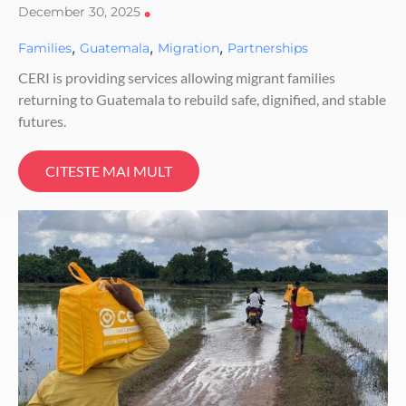
December 30, 2025
•
,
,
,
Families
Guatemala
Migration
Partnerships
CERI is providing services allowing migrant families
returning to Guatemala to rebuild safe, dignified, and stable
futures.
CITESTE MAI MULT