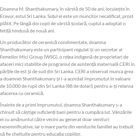
Doamna M. Shanthakumary, în vârstă de 50 de ani, locuiește în
Eravur, estul Sri Lanka. Soțul ei este un muncitor necalificat, prost
plătit. Pe lângă doi copii de vârstă școlară, cuplul a adoptat o
fetiță hindusă de nouă ani.
Un producător de ceramică condimentate, doamna
Shanthakumary este un participant regulat și un secretar al
Femeilor Mici Group (WSG), o rețea indigenă de proprietari de
afaceri mici stabilite de programul de asistență maternală CERI în
părțile de est și de sud din Sri Lanka. CERI a observat munca grea
a doamnei Shanthakumary și i-a acordat împrumutul în valoare
de 10.000 de rupii din Sri Lanka (88 de dolari) pentru a-și relansa
afacerea cu ceramică.
Înainte de a primi împrumutul, doamna Shanthakumary s-a
chinuit să câștige suficienți bani pentru a cumpăra lut. Vânzările
ei cu amănuntul către vecini au generat doar venituri
nesemnificative, iar o mare parte din veniturile familiei au trebuit
să fie cheltuite pentru educația copiilor.