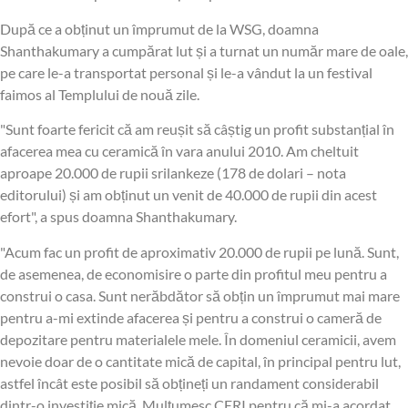
După ce a obținut un împrumut de la WSG, doamna
Shanthakumary a cumpărat lut și a turnat un număr mare de oale,
pe care le-a transportat personal și le-a vândut la un festival
faimos al Templului de nouă zile.
"Sunt foarte fericit că am reușit să câștig un profit substanțial în
afacerea mea cu ceramică în vara anului 2010. Am cheltuit
aproape 20.000 de rupii srilankeze (178 de dolari – nota
editorului) și am obținut un venit de 40.000 de rupii din acest
efort", a spus doamna Shanthakumary.
"Acum fac un profit de aproximativ 20.000 de rupii pe lună. Sunt,
de asemenea, de economisire o parte din profitul meu pentru a
construi o casa. Sunt nerăbdător să obțin un împrumut mai mare
pentru a-mi extinde afacerea și pentru a construi o cameră de
depozitare pentru materialele mele. În domeniul ceramicii, avem
nevoie doar de o cantitate mică de capital, în principal pentru lut,
astfel încât este posibil să obțineți un randament considerabil
dintr-o investiție mică. Mulțumesc CERI pentru că mi-a acordat