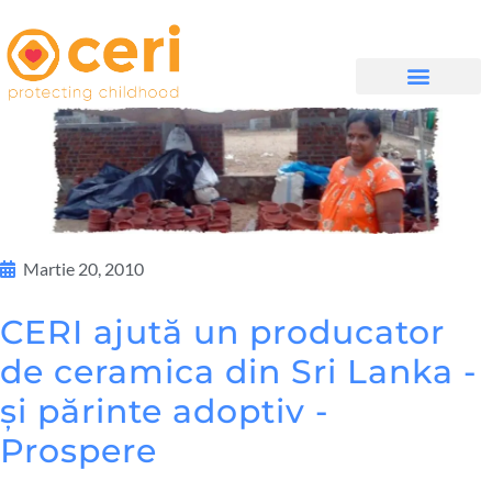
DESPRE NOI
WHAT WE DO
IMPLICĂ-TE
Martie 20, 2010
CERI ajută un producator
de ceramica din Sri Lanka -
și părinte adoptiv -
Prospere