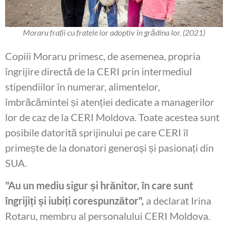
Moraru frații cu fratele lor adoptiv în grădina lor. (2021)
Copiii Moraru primesc, de asemenea, propria
îngrijire directă de la CERI prin intermediul
stipendiilor în numerar, alimentelor,
îmbrăcămintei și atenției dedicate a managerilor
lor de caz de la CERI Moldova. Toate acestea sunt
posibile datorită sprijinului pe care CERI îl
primește de la donatori generoși și pasionați din
SUA.
"Au un mediu sigur și hrănitor, în care sunt
îngrijiți și iubiți corespunzător",
a declarat Irina
Rotaru, membru al personalului CERI Moldova.