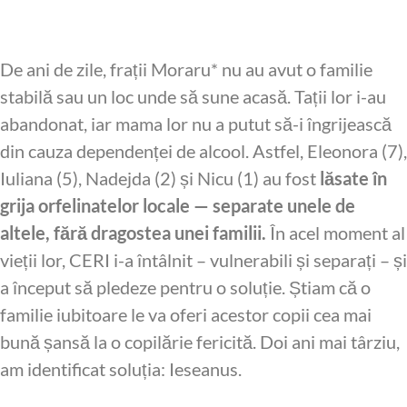
De ani de zile, frații Moraru* nu au avut o familie
stabilă sau un loc unde să sune acasă. Tații lor i-au
abandonat, iar mama lor nu a putut să-i îngrijească
din cauza dependenței de alcool. Astfel, Eleonora (7),
Iuliana (5), Nadejda (2) și Nicu (1) au fost
lăsate în
grija orfelinatelor locale — separate unele de
altele,
fără dragostea unei familii.
În acel moment al
vieții lor, CERI i-a întâlnit – vulnerabili și separați – și
a început să pledeze pentru o soluție. Știam că o
familie iubitoare le va oferi acestor copii cea mai
bună șansă la o copilărie fericită. Doi ani mai târziu,
am identificat soluția: Ieseanus.