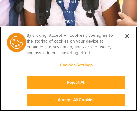
Contactati-ne
Sponsorizează un copil
Forms 990
Politica de confidențialitate
By clicking “Accept All Cookies”, you agree to
the storing of cookies on your device to
Biblioteca de resurse
enhance site navigation, analyze site usage,
and assist in our marketing efforts.
Cookies Settings
Reject All
Accept All Cookies
Română
(512) 678-9350 |
info@ceri.org