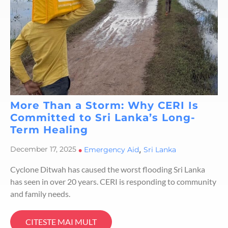
More Than a Storm: Why CERI Is
Committed to Sri Lanka’s Long-
Term Healing
,
December 17, 2025
•
Emergency Aid
Sri Lanka
Cyclone Ditwah has caused the worst flooding Sri Lanka
has seen in over 20 years. CERI is responding to community
and family needs.
CITESTE MAI MULT