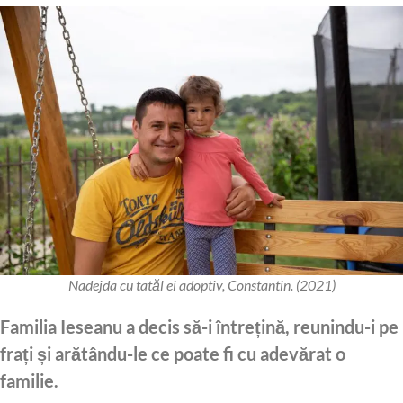
Nadejda cu tatăl ei adoptiv, Constantin. (2021)
Familia Ieseanu a decis să-i întrețină, reunindu-i pe
frați și arătându-le ce poate fi cu adevărat o
familie.