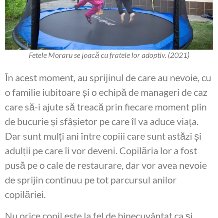
Fetele Moraru se joacă cu fratele lor adoptiv. (2021)
În acest moment, au sprijinul de care au nevoie, cu
o familie iubitoare și o echipă de manageri de caz
care să-i ajute să treacă prin fiecare moment plin
de bucurie și sfâșietor pe care îl va aduce viața.
Dar sunt mulți ani între copiii care sunt astăzi și
adulții pe care îi vor deveni. Copilăria lor a fost
pusă pe o cale de restaurare, dar vor avea nevoie
de sprijin continuu pe tot parcursul anilor
copilăriei.
Nu orice copil este la fel de binecuvântat ca și