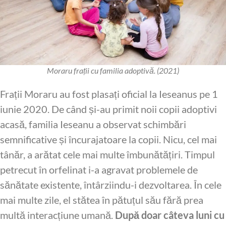
Moraru frații cu familia adoptivă. (2021)
Frații Moraru au fost plasați oficial la Ieseanus pe 1
iunie 2020. De când și-au primit noii copii adoptivi
acasă, familia Ieseanu a observat schimbări
semnificative și încurajatoare la copii. Nicu, cel mai
tânăr, a arătat cele mai multe îmbunătățiri. Timpul
petrecut în orfelinat i-a agravat problemele de
sănătate existente, întârziindu-i dezvoltarea. În cele
mai multe zile, el stătea în pătuțul său fără prea
multă interacțiune umană.
După doar câteva luni cu