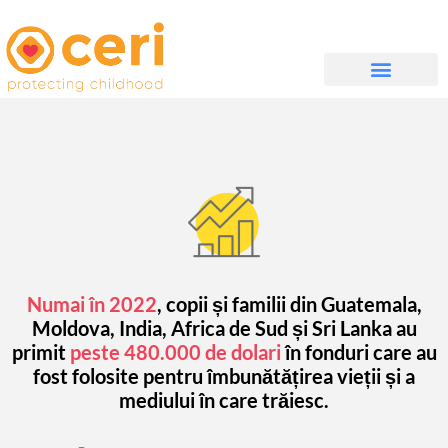
DESPRE NOI
WHAT WE DO
IMPLICĂ-TE
Numai în 2022
, copii și familii din Guatemala,
Moldova, India, Africa de Sud și Sri Lanka au
primit
peste 480.000 de dolari
în fonduri care au
fost folosite pentru îmbunătățirea vieții și a
mediului în care trăiesc.